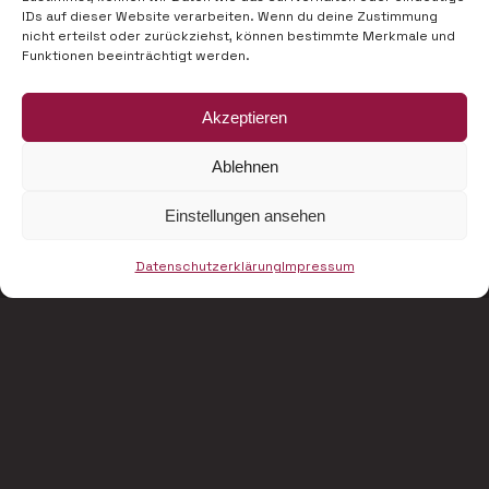
IDs auf dieser Website verarbeiten. Wenn du deine Zustimmung
wien@goels.eu
nicht erteilst oder zurückziehst, können bestimmte Merkmale und
Funktionen beeinträchtigt werden.
Akzeptieren
Ablehnen
Impressum
Einstellungen ansehen
Datenschutzerklärung
Datenschutzerklärung
Impressum
INSTAGRAM
©
2026
Scale Group