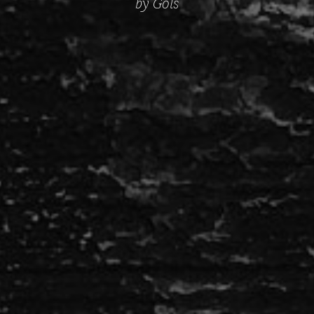
by Göls