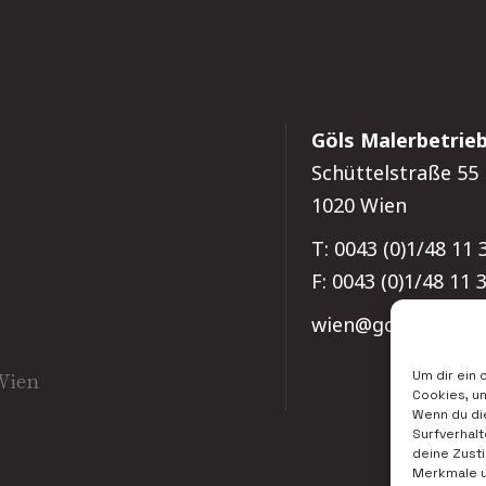
Göls Malerbetri
Schüttelstraße 55
1020 Wien
T: 0043 (0)1/48 11 
F: 0043 (0)1/48 11 
wien@goels.eu
 Wien
Um dir ein 
Cookies, u
Wenn du di
Surfverhalt
deine Zust
Merkmale u