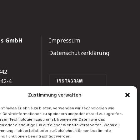
ebs GmbH
Impressum
Datenschutzerklärung
342
342-4
INSTAGRAM
©
2026
Scale Group
Zustimmung verwalten
optimales Erlebnis zu bieten, verwenden wir Technologien wie
m Geräteinformationen zu speichern und/oder darauf zuzugreifen.
esen Technologien zustimmst, können wir Daten wie das
en oder eindeutige IDs auf dieser Website verarbeiten. Wenn du
immung nicht erteilst oder zurückziehst, können bestimmte
nd Funktionen beeinträchtigt werden.